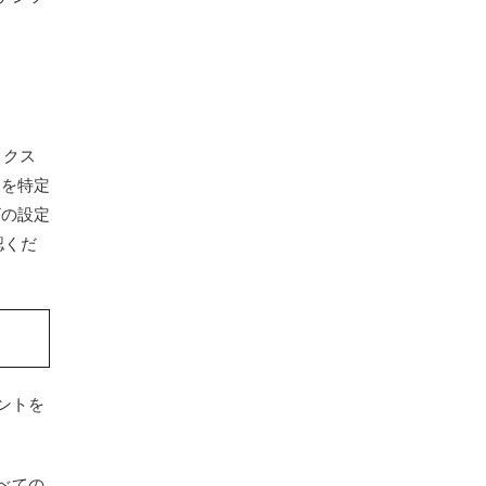
ィクス
人を特定
ザの設定
認くだ
ントを
べての