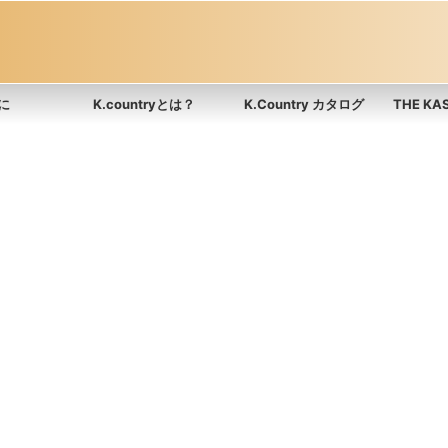
に
K.countryとは？
K.Country カタログ
THE K