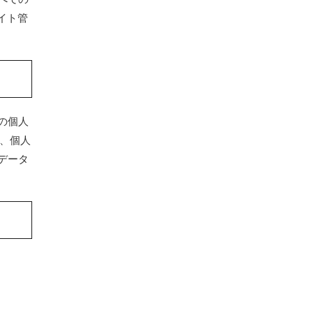
イト管
の個人
た、個人
データ