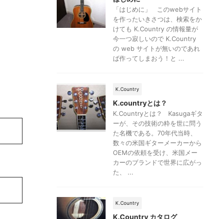
「はじめに」 このwebサイト
を作ったいきさつは、検索をか
けても K.Country の情報量が
今一つ寂しいので K.Country
の web サイトが無いのであれ
ば作ってしまおう！と ...
K.Country
K.countryとは？
K.Countryとは？ Kasugaギタ
ーが、その技術の粋を世に問う
た名機である。70年代当時、
数々の米国ギターメーカーから
OEMの依頼を受け、米国メー
カーのブランドで世界に広がっ
た、 ...
K.Country
K.Country カタログ