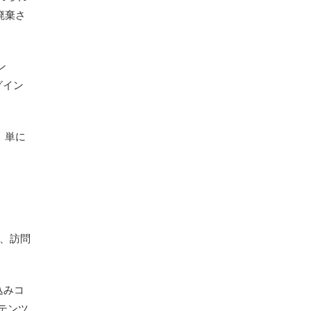
廃棄さ
ン
グイン
、単に
は、訪問
込みコ
テンツ